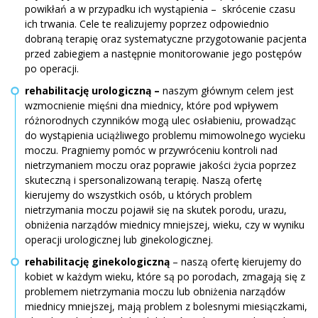
powikłań a w przypadku ich wystąpienia – skrócenie czasu
ich trwania. Cele te realizujemy poprzez odpowiednio
dobraną terapię oraz systematyczne przygotowanie pacjenta
przed zabiegiem a następnie monitorowanie jego postępów
po operacji.
rehabilitację urologiczną –
naszym głównym celem jest
wzmocnienie mięśni dna miednicy, które pod wpływem
różnorodnych czynników mogą ulec osłabieniu, prowadząc
do wystąpienia uciążliwego problemu mimowolnego wycieku
moczu. Pragniemy pomóc w przywróceniu kontroli nad
nietrzymaniem moczu oraz poprawie jakości życia poprzez
skuteczną i spersonalizowaną terapię. Naszą ofertę
kierujemy do wszystkich osób, u których problem
nietrzymania moczu pojawił się na skutek porodu, urazu,
obniżenia narządów miednicy mniejszej, wieku, czy w wyniku
operacji urologicznej lub ginekologicznej.
rehabilitację ginekologiczną
– naszą ofertę kierujemy do
kobiet w każdym wieku, które są po porodach, zmagają się z
problemem nietrzymania moczu lub obniżenia narządów
miednicy mniejszej, mają problem z bolesnymi miesiączkami,