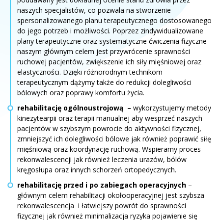
naszych specjalistów, co pozwala na stworzenie
spersonalizowanego planu terapeutycznego dostosowanego
do jego potrzeb i możliwości. Poprzez zindywidualizowane
plany terapeutyczne oraz systematyczne ćwiczenia fizyczne
naszym głównym celem jest przywrócenie sprawności
ruchowej pacjentów, zwiększenie ich siły mięśniowej oraz
elastyczności. Dzięki różnorodnym technikom
terapeutycznym dążymy także do redukcji dolegliwości
bólowych oraz poprawy komfortu życia.
rehabilitację ogólnoustrojową –
wykorzystujemy metody
kinezytearpii oraz terapii manualnej aby wesprzeć naszych
pacjentów w szybszym powrocie do aktywności fizycznej,
zmniejszyć ich dolegliwości bólowe jak również poprawić siłę
mięśniową oraz koordynację ruchową. Wspieramy proces
rekonwalescencji jak również leczenia urazów, bólów
kręgosłupa oraz innych schorzeń ortopedycznych.
rehabilitację przed i po zabiegach operacyjnych
–
głównym celem rehabilitacji okołooperacyjnej jest szybsza
rekonwalescencja i łatwiejszy powrót do sprawności
fizycznej jak również minimalizacja ryzyka pojawienie się