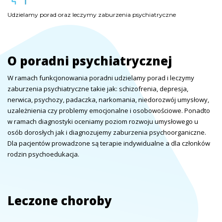
Udzielamy porad oraz leczymy zaburzenia psychiatryczne
Udzielamy porad oraz leczymy zaburzenia psychiatryczne
Udzielamy porad oraz leczymy zaburzenia psychiatryczne
O poradni psychiatrycznej
W ramach funkcjonowania poradni udzielamy porad i leczymy
zaburzenia psychiatryczne takie jak: schizofrenia, depresja,
nerwica, psychozy, padaczka, narkomania, niedorozwój umysłowy,
uzależnienia czy problemy emocjonalne i osobowościowe. Ponadto
w ramach diagnostyki oceniamy poziom rozwoju umysłowego u
osób dorosłych jak i diagnozujemy zaburzenia psychoorganiczne.
Dla pacjentów prowadzone są terapie indywidualne a dla członków
rodzin psychoedukacja.
Leczone choroby