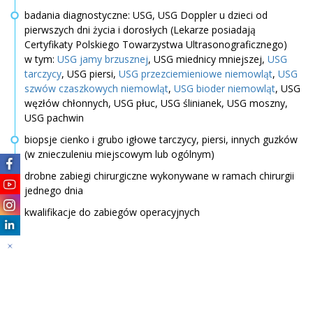
badania diagnostyczne: USG, USG Doppler u dzieci od
pierwszych dni życia i dorosłych (Lekarze posiadają
Certyfikaty Polskiego Towarzystwa Ultrasonograficznego)
w tym:
USG jamy brzusznej
, USG miednicy mniejszej,
USG
tarczycy
, USG piersi,
USG przezciemieniowe niemowląt
,
USG
szwów czaszkowych niemowląt
,
USG bioder niemowląt
, USG
węzłów chłonnych, USG płuc, USG ślinianek, USG moszny,
USG pachwin
biopsje cienko i grubo igłowe tarczycy, piersi, innych guzków
(w znieczuleniu miejscowym lub ogólnym)
drobne zabiegi chirurgiczne wykonywane w ramach chirurgii
jednego dnia
kwalifikacje do zabiegów operacyjnych