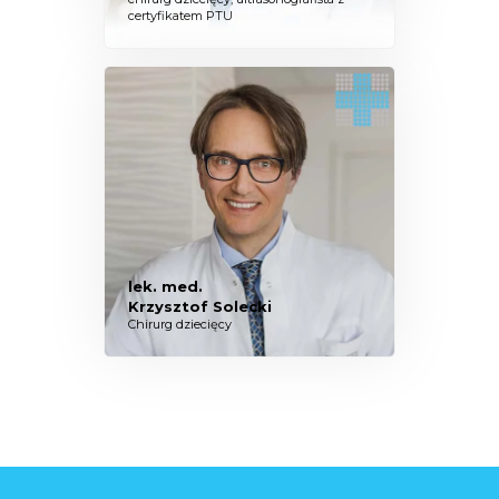
certyfikatem PTU
lek. med.
Krzysztof Solecki
Chirurg dziecięcy