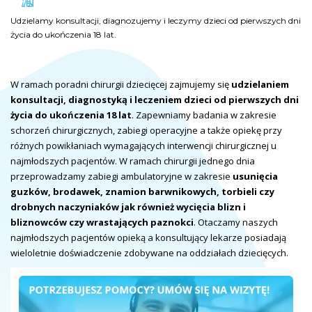
Udzielamy konsultacji, diagnozujemy i leczymy dzieci od pierwszych dni
Udzielamy konsultacji, diagnozujemy i leczymy dzieci od pierwszych dni
Udzielamy konsultacji, diagnozujemy i leczymy dzieci od pierwszych dni
życia do ukończenia 18 lat.
życia do ukończenia 18 lat.
życia do ukończenia 18 lat.
W ramach poradni chirurgii dziecięcej zajmujemy się
udzielaniem
konsultacji, diagnostyką i leczeniem dzieci od pierwszych dni
życia do ukończenia 18 lat
. Zapewniamy badania w zakresie
schorzeń chirurgicznych, zabiegi operacyjne a także opiekę przy
różnych powikłaniach wymagających interwencji chirurgicznej u
najmłodszych pacjentów. W ramach chirurgii jednego dnia
przeprowadzamy zabiegi ambulatoryjne w zakresie
usunięcia
guzków, brodawek, znamion barwnikowych, torbieli czy
drobnych naczyniaków jak również wycięcia blizn i
bliznowców czy wrastających paznokci
. Otaczamy naszych
najmłodszych pacjentów opieką a konsultujący lekarze posiadają
wieloletnie doświadczenie zdobywane na oddziałach dziecięcych.