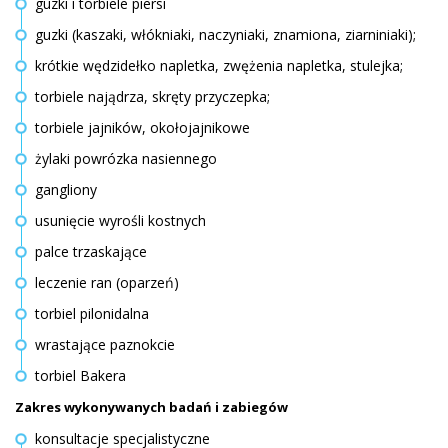
guzki i torbiele piersi
guzki (kaszaki, włókniaki, naczyniaki, znamiona, ziarniniaki);
krótkie wędzidełko napletka, zwężenia napletka, stulejka;
torbiele najądrza, skręty przyczepka;
torbiele jajników, okołojajnikowe
żylaki powrózka nasiennego
gangliony
usunięcie wyrośli kostnych
palce trzaskające
leczenie ran (oparzeń)
torbiel pilonidalna
wrastające paznokcie
torbiel Bakera
Zakres wykonywanych badań i zabiegów
konsultacje specjalistyczne