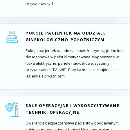
przywoławczych.
POKOJE PACJENTEK NA ODDZIALE
GINEKOLOGICZNO-POŁOŻNICZYM
Pokoje pacjentek na oddziale położniczym są jedno lub
dwuosobowe w pełni klimatyzowane, wyposażone w
łóżka elektryczne, panele nadłóżkowe, systemy
przywoławcze, TV i WiFi. Przy każdej sali znajduje się
łazienka z prysznicem.
SALE OPERACYJNE I WYKORZYSTYWANE
TECHNIKI OPERACYJNE
Gwarancję bezpieczeństwa pacjentów poddawanym
zabiegom i operacjom, stanowi blok operacyjny z