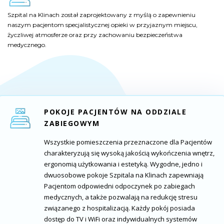
Szpital na Klinach został zaprojektowany z myślą o zapewnieniu
Szpital na Klinach został zaprojektowany z myślą o zapewnieniu
Szpital na Klinach został zaprojektowany z myślą o zapewnieniu
naszym pacjentom specjalistycznej opieki w przyjaznym miejscu,
naszym pacjentom specjalistycznej opieki w przyjaznym miejscu,
naszym pacjentom specjalistycznej opieki w przyjaznym miejscu,
życzliwej atmosferze oraz przy zachowaniu bezpieczeństwa
życzliwej atmosferze oraz przy zachowaniu bezpieczeństwa
życzliwej atmosferze oraz przy zachowaniu bezpieczeństwa
medycznego.
medycznego.
medycznego.
POKOJE PACJENTÓW NA ODDZIALE
ZABIEGOWYM
Wszystkie pomieszczenia przeznaczone dla Pacjentów
charakteryzują się wysoką jakością wykończenia wnętrz,
ergonomią użytkowania i estetyką. Wygodne, jedno i
dwuosobowe pokoje Szpitala na Klinach zapewniają
Pacjentom odpowiedni odpoczynek po zabiegach
medycznych, a także pozwalają na redukcję stresu
związanego z hospitalizacją. Każdy pokój posiada
dostęp do TV i WiFi oraz indywidualnych systemów