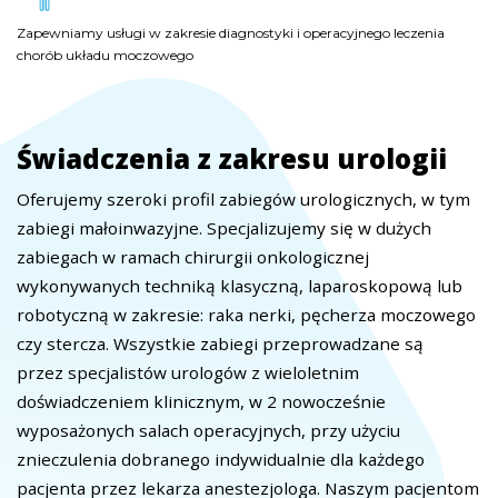
Zapewniamy usługi w zakresie diagnostyki i operacyjnego leczenia
Zapewniamy usługi w zakresie diagnostyki i operacyjnego leczenia
Zapewniamy usługi w zakresie diagnostyki i operacyjnego leczenia
chorób układu moczowego
chorób układu moczowego
chorób układu moczowego
Świadczenia z zakresu urologii
Oferujemy szeroki profil zabiegów urologicznych, w tym
zabiegi małoinwazyjne. Specjalizujemy się w dużych
zabiegach w ramach chirurgii onkologicznej
wykonywanych techniką klasyczną, laparoskopową lub
robotyczną w zakresie: raka nerki, pęcherza moczowego
czy stercza. Wszystkie zabiegi przeprowadzane są
przez specjalistów urologów z wieloletnim
doświadczeniem klinicznym, w 2 nowocześnie
wyposażonych salach operacyjnych, przy użyciu
znieczulenia dobranego indywidualnie dla każdego
pacjenta przez lekarza anestezjologa. Naszym pacjentom