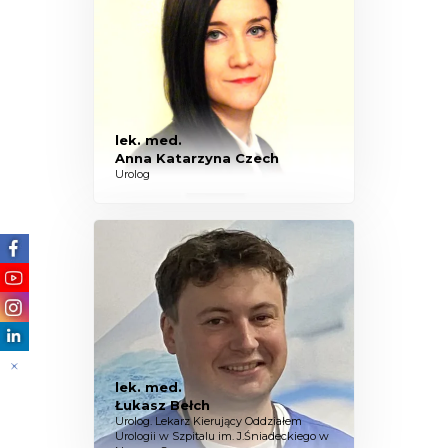
lek. med.
Anna Katarzyna Czech
Urolog
lek. med.
Łukasz Bełch
Urolog. Lekarz Kierujący Oddziałem
Urologii w Szpitalu im. J.Śniadeckiego w