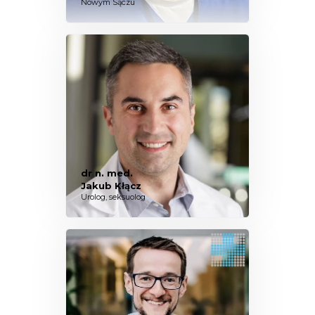
Nowym Sączu
dr n. med.
Jakub Kłącz
Urolog, seksuolog