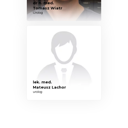
dr n. med.
Tomasz Wiatr
Urolog
lek. med.
Mateusz Lachor
urolog