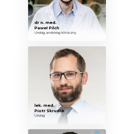
dr n. med.
Paweł Pilch
Urolog, androlog kliniczny
lek. med.
Piotr Skrudlik
Urolog