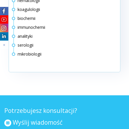
hematologii
koagulologii
biochemii
immunochemii
analityki
serologii
mikrobiologii
Potrzebujesz konsultacji?
Wyślij wiadomość