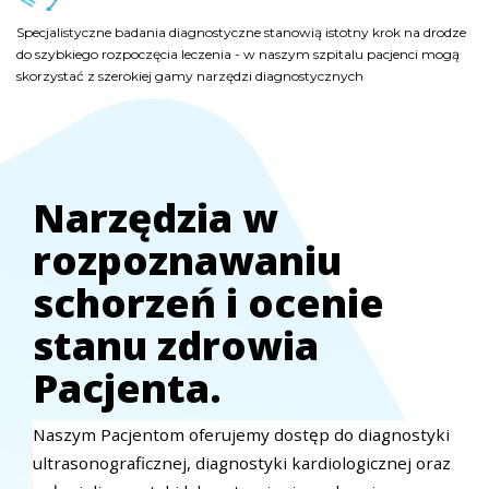
Specjalistyczne badania diagnostyczne stanowią istotny krok na drodze
Specjalistyczne badania diagnostyczne stanowią istotny krok na drodze
Specjalistyczne badania diagnostyczne stanowią istotny krok na drodze
do szybkiego rozpoczęcia leczenia - w naszym szpitalu pacjenci mogą
do szybkiego rozpoczęcia leczenia - w naszym szpitalu pacjenci mogą
do szybkiego rozpoczęcia leczenia - w naszym szpitalu pacjenci mogą
skorzystać z szerokiej gamy narzędzi diagnostycznych
skorzystać z szerokiej gamy narzędzi diagnostycznych
skorzystać z szerokiej gamy narzędzi diagnostycznych
Narzędzia w
rozpoznawaniu
schorzeń i ocenie
stanu zdrowia
Pacjenta.
Naszym Pacjentom oferujemy dostęp do diagnostyki
ultrasonograficznej, diagnostyki kardiologicznej oraz