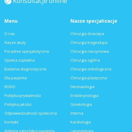
Konsultacje online
Menu
Nasze specjalizacje
O nas
Chirurgia dziecięca
Nasze atuty
Chirurgia kręgosłupa
Poradnie specjalistyczne
Chirurgia naczyniowa
Opieka szpitalna
Chirurgia ogólna
Badania diagnostyczne
Chirurgia onkologiczna
Dla pacjenta
Chirurgia plastyczna
RODO
Dermatologia
Polityka prywatności
Endokrynologia
Polityka jakości
Ginekologia
Odpowiedzialność społeczna
Interna
Kontakt
Kardiologia
Ankieta satysfakcji pacjenta
Laryngologia