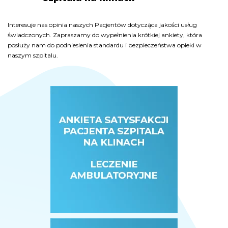
Interesuje nas opinia naszych Pacjentów dotycząca jakości usług
Interesuje nas opinia naszych Pacjentów dotycząca jakości usług
Interesuje nas opinia naszych Pacjentów dotycząca jakości usług
świadczonych. Zapraszamy do wypełnienia krótkiej ankiety, która
świadczonych. Zapraszamy do wypełnienia krótkiej ankiety, która
świadczonych. Zapraszamy do wypełnienia krótkiej ankiety, która
posłuży nam do podniesienia standardu i bezpieczeństwa opieki w
posłuży nam do podniesienia standardu i bezpieczeństwa opieki w
posłuży nam do podniesienia standardu i bezpieczeństwa opieki w
naszym szpitalu.
naszym szpitalu.
naszym szpitalu.