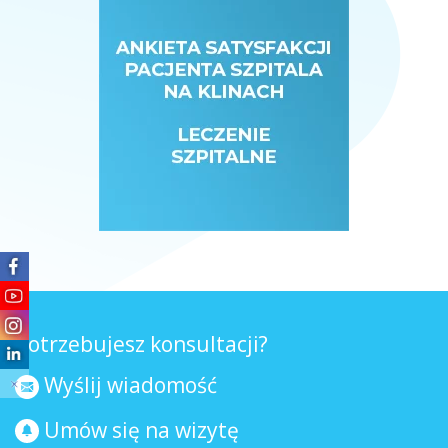
Potrzebujesz konsultacji?
Wyślij wiadomość
Umów się na wizytę