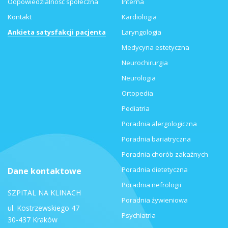
Odpowiedzialność społeczna
Interna
Kontakt
Kardiologia
Ankieta satysfakcji pacjenta
Laryngologia
Medycyna estetyczna
Neurochirurgia
Neurologia
Ortopedia
Pediatria
Poradnia alergologiczna
Poradnia bariatryczna
Poradnia chorób zakaźnych
Poradnia dietetyczna
Dane kontaktowe
Poradnia nefrologii
SZPITAL NA KLINACH
Poradnia żywieniowa
ul. Kostrzewskiego 47
Psychiatria
30-437 Kraków