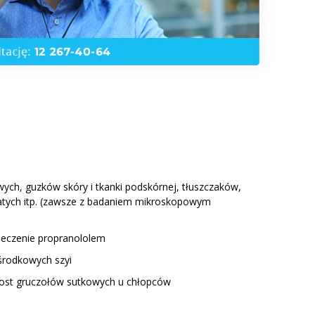
ch, guzków skóry i tkanki podskórnej, tłuszczaków,
atych itp. (zawsze z badaniem mikroskopowym
leczenie propranololem
 środkowych szyi
erost gruczołów sutkowych u chłopców