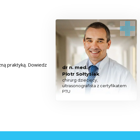
czną praktyką. Dowiedz
dr n. med.
Piotr Sołtysiak
chirurg dziecięcy,
ultrasonografista z certyfikatem
PTU