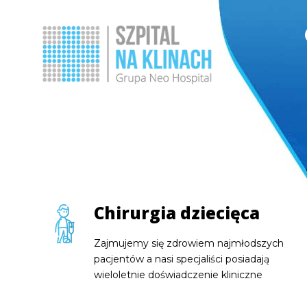
Chirurgia dziecięca
Chirurgia dziecięca
Chirurgia dziecięca
Zajmujemy się zdrowiem najmłodszych
Zajmujemy się zdrowiem najmłodszych
Zajmujemy się zdrowiem najmłodszych
pacjentów a nasi specjaliści posiadają
pacjentów a nasi specjaliści posiadają
pacjentów a nasi specjaliści posiadają
wieloletnie doświadczenie kliniczne
wieloletnie doświadczenie kliniczne
wieloletnie doświadczenie kliniczne