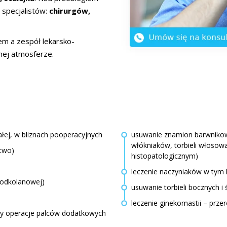
 specjalistów:
chirurgów,
em a zespół lekarsko-
nnej atmosferze.
ałej, w bliznach pooperacyjnych
usuwanie znamion barwnikowy
włókniaków, torbieli włosow
two)
histopatologicznym)
leczenie naczyniaków w tym 
(podkolanowej)
usuwanie torbieli bocznych i
leczenie ginekomastii – prz
 czy operacje palców dodatkowych