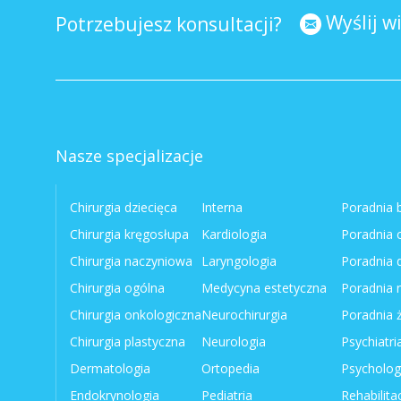
Wyślij 
Potrzebujesz konsultacji?
Nasze specjalizacje
Chirurgia dziecięca
Interna
Poradnia 
Chirurgia kręgosłupa
Kardiologia
Poradnia 
Chirurgia naczyniowa
Laryngologia
Poradnia 
Chirurgia ogólna
Medycyna estetyczna
Poradnia n
Chirurgia onkologiczna
Neurochirurgia
Poradnia 
Chirurgia plastyczna
Neurologia
Psychiatri
Dermatologia
Ortopedia
Psycholog
Endokrynologia
Pediatria
Rehabilita