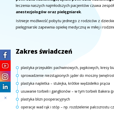
leczenia naszych najmłodszych pacjentów czuwa zespół
anestezjologów oraz pielęgniarek
.
Istnieje możliwość pobytu jednego z rodziców z dziecki
pielęgniarski zapewnia opiekę medyczną w miłej i rodzi
Zakres świadczeń
plastyka przepuklin: pachwinowych, pępkowych, kresy bi
sprowadzenie niezstąpionych jąder do moszny (wnętros
plastyka napletka – stulejka, krótkie wędzidełko prącia
usuwanie torbieli i ganglionów – w tym torbieli Bakera 
plastyka blizn pooperacyjnych
operacje wad rąk i stóp – np. rozdzielenie palcozrostu