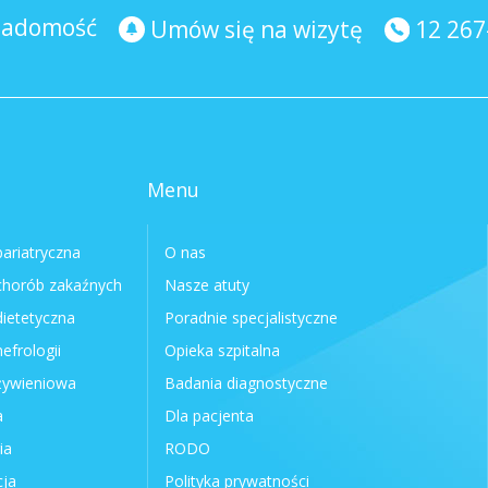
wiadomość
12 267
Umów się na wizytę
Menu
bariatryczna
O nas
chorób zakaźnych
Nasze atuty
dietetyczna
Poradnie specjalistyczne
efrologii
Opieka szpitalna
żywieniowa
Badania diagnostyczne
a
Dla pacjenta
ia
RODO
cja
Polityka prywatności