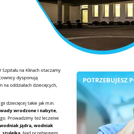
 Szpitalu na Klinach otaczamy
acownicy dysponują
 na oddziałach dziecięcych,
 dziecięcej takie jak m.in.
 wady wrodzone i nabyte
,
nego. Prowadzimy też leczenie
wodniak jądra, wodniak
 stulejka
. Nad przebiegiem