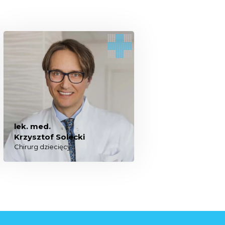
lek. med.
Krzysztof Solecki
Chirurg dziecięcy