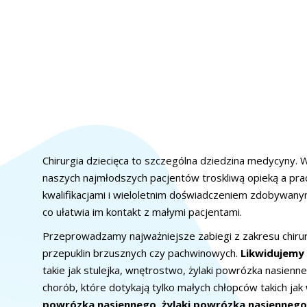
Chirurgia dziecięca to szczególna dziedzina medycyny. W
naszych najmłodszych pacjentów troskliwą opieką a pr
kwalifikacjami i wieloletnim doświadczeniem zdobywanym
co ułatwia im kontakt z małymi pacjentami.
Przeprowadzamy najważniejsze zabiegi z zakresu chirurgii
przepuklin brzusznych czy pachwinowych.
Likwidujemy
takie jak stulejka, wnętrostwo, żylaki powrózka nasien
chorób, które dotykają tylko małych chłopców takich jak
powrózka nasiennego, żylaki powrózka nasiennego,