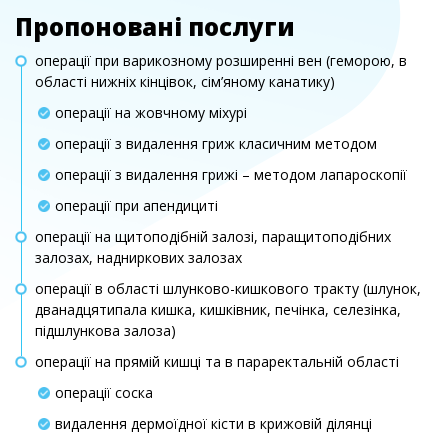
Пропоновані послуги
операції при варикозному розширенні вен (геморою, в
області нижніх кінцівок, сім’яному канатику)
операції на жовчному міхурі
операції з видалення гриж класичним методом
операції з видалення грижі – методом лапароскопії
операції при апендициті
операції на щитоподібній залозі, паращитоподібних
залозах, надниркових залозах
операції в області шлунково-кишкового тракту (шлунок,
дванадцятипала кишка, кишківник, печінка, селезінка,
підшлункова залоза)
операції на прямій кишці та в параректальній області
операції соска
видалення дермоїдної кісти в крижовій ділянці