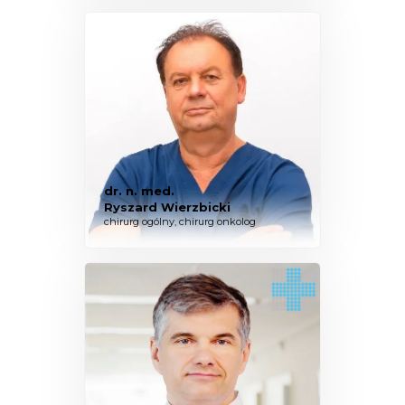
dr. n. med.
Ryszard Wierzbicki
chirurg ogólny, chirurg onkolog