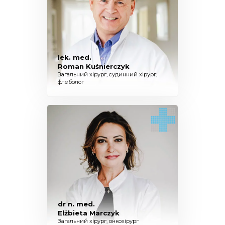
lek. med.
Roman Kuśnierczyk
Загальний хірург, судинний хірург,
флеболог
dr n. med.
Elżbieta Marczyk
Загальний хірург, онкохірург