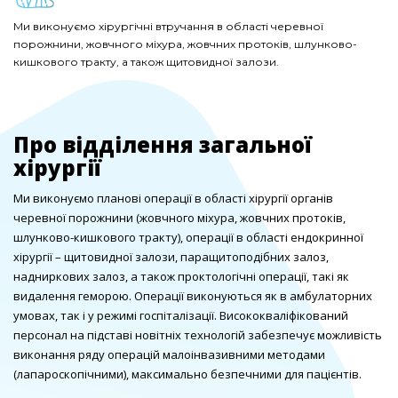
Ми виконуємо хірургічні втручання в області черевної
Ми виконуємо хірургічні втручання в області черевної
Ми виконуємо хірургічні втручання в області черевної
порожнини, жовчного міхура, жовчних протоків, шлунково-
порожнини, жовчного міхура, жовчних протоків, шлунково-
порожнини, жовчного міхура, жовчних протоків, шлунково-
кишкового тракту, а також щитовидної залози.
кишкового тракту, а також щитовидної залози.
кишкового тракту, а також щитовидної залози.
Про відділення загальної
хірургії
Ми виконуємо планові операції в області хірургії органів
черевної порожнини (жовчного міхура, жовчних протоків,
шлунково-кишкового тракту), операції в області ендокринної
хірургії – щитовидної залози, паращитоподібних залоз,
надниркових залоз, а також проктологічні операції, такі як
видалення геморою. Операції виконуються як в амбулаторних
умовах, так і у режимі госпіталізації. Висококваліфікований
персонал на підставі новітніх технологій забезпечує можливість
виконання ряду операцій малоінвазивними методами
(лапароскопічними), максимально безпечними для пацієнтів.