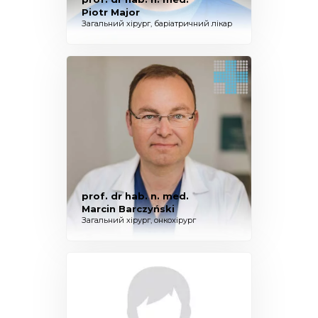
Piotr Major
Загальний хірург, баріатричний лікар
prof. dr hab. n. med.
Marcin Barczyński
Загальний хірург, онкохірург