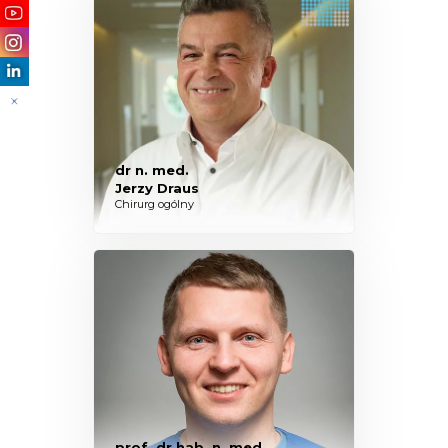
dr n. med.
Jerzy Draus
Chirurg ogólny
prof. dr hab. n. med.