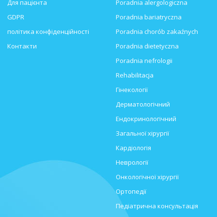
Для пацієнта
Poradnia alergologiczna
GDPR
Poradnia bariatryczna
політика конфіденційності
Poradnia chorób zakaźnych
Контакти
Poradnia dietetyczna
Poradnia nefrologii
Rehabilitacja
Гінекології
Дерматологічний
Ендокринологічний
Загальної хірургії
Кардіологія
Неврології
Онкологічної хірургії
Ортопедії
Педіатрична консультація