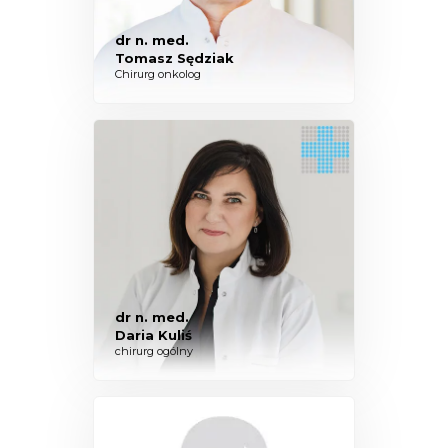
dr n. med.
Tomasz Sędziak
Chirurg onkolog
dr n. med.
Daria Kuliś
chirurg ogólny