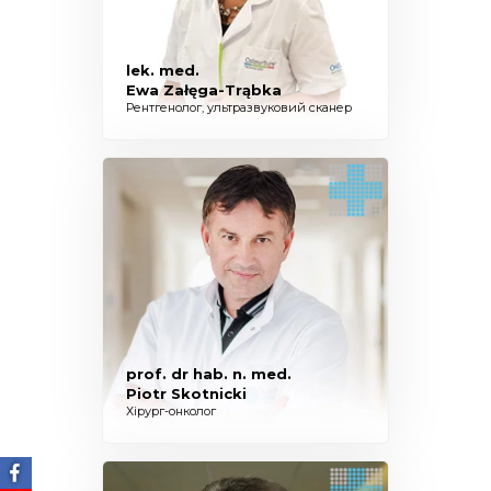
lek. med.
Ewa Załęga-Trąbka
Рентгенолог, ультразвуковий сканер
prof. dr hab. n. med.
Piotr Skotnicki
Хірург-онколог