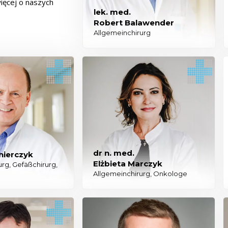
ięcej o naszych
lek. med.
Robert Balawender
Allgemeinchirurg
dr n. med.
ierczyk
Elżbieta Marczyk
rg, Gefäßchirurg,
Allgemeinchirurg, Onkologe