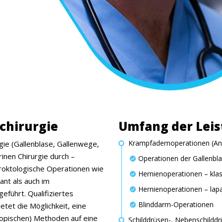
nchirurgie
Umfang der Lei
Krampfadernoperationen (Anu
rgie (Gallenblase, Gallenwege,
nen Chirurgie durch –
Operationen der Gallenbl
roktologische Operationen wie
Hernienoperationen – kla
nt als auch im
Hernienoperationen – la
führt. Qualifiziertes
Blinddarm-Operationen
etet die Möglichkeit, eine
kopischen) Methoden auf eine
Schilddrüsen-, Nebenschilddr