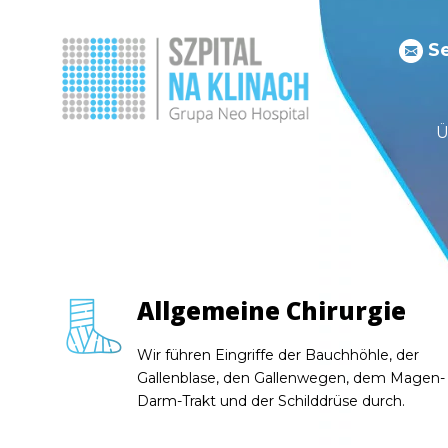
S
Ü
Allgemeine Chirurgie
Allgemeine Chirurgie
Allgemeine Chirurgie
Wir führen Eingriffe der Bauchhöhle, der
Wir führen Eingriffe der Bauchhöhle, der
Wir führen Eingriffe der Bauchhöhle, der
Gallenblase, den Gallenwegen, dem Magen-
Gallenblase, den Gallenwegen, dem Magen-
Gallenblase, den Gallenwegen, dem Magen-
Darm-Trakt und der Schilddrüse durch.
Darm-Trakt und der Schilddrüse durch.
Darm-Trakt und der Schilddrüse durch.