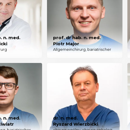
. n. med.
prof. dr hab. n. med.
icki
Piotr Major
rurg
Allgemeinchirurg, bariatrischer
. n. med.
dr. n. med.
iwiatr
Ryszard Wierzbicki
rg, bariatrischer
chirurg ogólny, chirurg onkolog