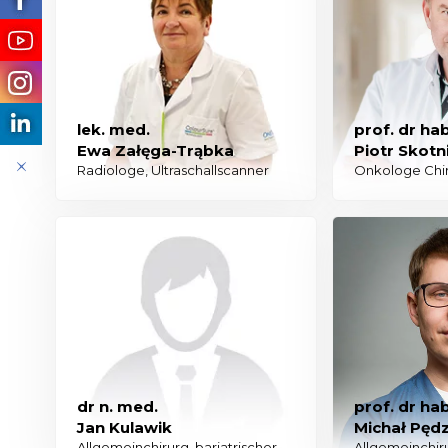
lek. med.
prof. dr hab
Ewa Załęga-Trąbka
Piotr Skotn
Radiologe, Ultraschallscanner
Onkologe Chi
dr n. med.
prof. dr hab
Jan Kulawik
Michał Pędz
Allgemeinchirurg, bariatrischer
Allgemeinchiru