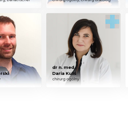
dr n. med.
rski
Daria Kuliś
y
chirurg ogólny