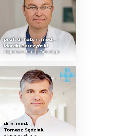
prof. dr hab. n. med.
Marcin Barczyński
Allgemeinchirurg, Onkologe
dr n. med.
Tomasz Sędziak
Allgemeinchirurg