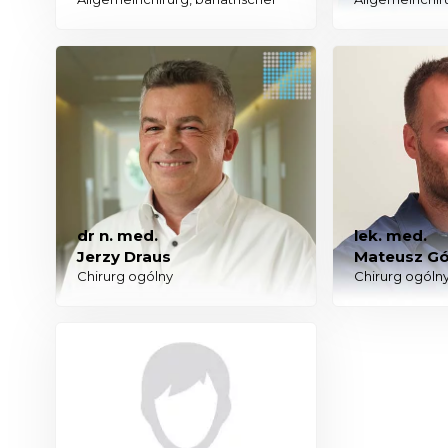
dr n. med.
lek. med.
Jerzy Draus
Mateusz Gó
Chirurg ogólny
Chirurg ogóln