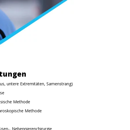
stungen
s, untere Extremitäten, Samenstrang)
ase
ssische Methode
paroskopische Methode
üsen-, Nebennierenchirurgie