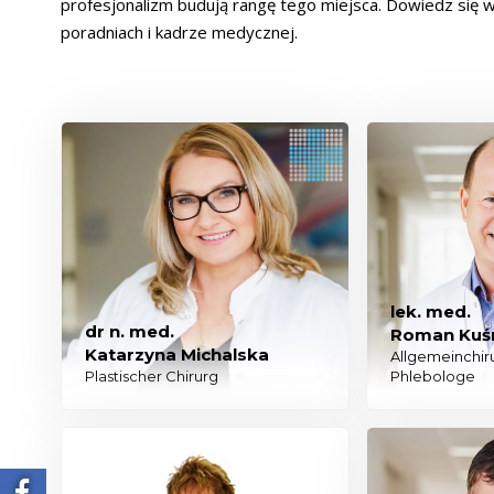
profesjonalizm budują rangę tego miejsca. Dowiedz się w
poradniach i kadrze medycznej.
lek. med.
dr n. med.
Roman Kuśn
Katarzyna Michalska
Allgemeinchiru
Plastischer Chirurg
Phlebologe